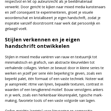
respectvol en let op auteursrecht als je beeldmateriaal
verwerkt. Door gericht te kijken naar mixed media kunstenaars
en zelf consequent te experimenteren, groeit je visuele
woordenschat en kristalliseert je eigen handschrift, zodat je
inspiratie vanzelf doorstroomt naar werk dat persoonlijk en
gelaagd voelt.
Stijlen verkennen en je eigen
handschrift ontwikkelen
Stijlen in mixed media variëren van rauw en textuurrijk tot
minimalistisch en grafisch, van abstracte kleurvelden tot
verhalende collages. Verken ze bewust door in kleine series te
werken en jezelf per serie één beperking te geven, zoals een
beperkt palet, één formaat of een vaste techniek. Noteer wat
je aanspreekt: ritme van lijnen, bepaalde texturen, contrast in
waarden of een terugkerend motief. Bouw vervolgens ankers
in je werk, zoals een herkenbaar kleurenpalet, typische mark-
making, favoriete tools of een vaste volgorde van lagen.
Oefen gerichte “sprints” voor lijnvoering en compositie,