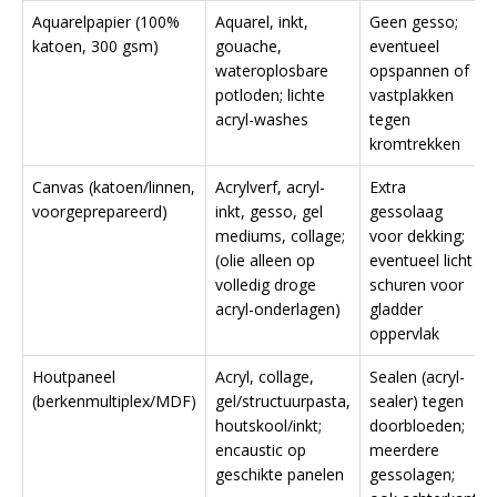
Aquarelpapier (100%
Aquarel, inkt,
Geen gesso;
katoen, 300 gsm)
gouache,
eventueel
wateroplosbare
opspannen of
potloden; lichte
vastplakken
acryl-washes
tegen
kromtrekken
Canvas (katoen/linnen,
Acrylverf, acryl-
Extra
voorgeprepareerd)
inkt, gesso, gel
gessolaag
mediums, collage;
voor dekking;
(olie alleen op
eventueel licht
volledig droge
schuren voor
acryl-onderlagen)
gladder
oppervlak
Houtpaneel
Acryl, collage,
Sealen (acryl-
(berkenmultiplex/MDF)
gel/structuurpasta,
sealer) tegen
houtskool/inkt;
doorbloeden;
encaustic op
meerdere
geschikte panelen
gessolagen;