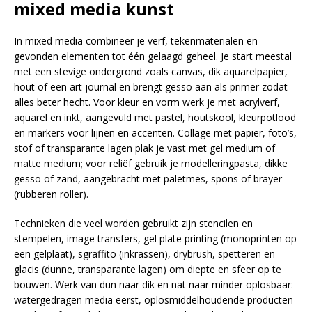
mixed media kunst
In mixed media combineer je verf, tekenmaterialen en
gevonden elementen tot één gelaagd geheel. Je start meestal
met een stevige ondergrond zoals canvas, dik aquarelpapier,
hout of een art journal en brengt gesso aan als primer zodat
alles beter hecht. Voor kleur en vorm werk je met acrylverf,
aquarel en inkt, aangevuld met pastel, houtskool, kleurpotlood
en markers voor lijnen en accenten. Collage met papier, foto’s,
stof of transparante lagen plak je vast met gel medium of
matte medium; voor reliëf gebruik je modelleringpasta, dikke
gesso of zand, aangebracht met paletmes, spons of brayer
(rubberen roller).
Technieken die veel worden gebruikt zijn stencilen en
stempelen, image transfers, gel plate printing (monoprinten op
een gelplaat), sgraffito (inkrassen), drybrush, spetteren en
glacis (dunne, transparante lagen) om diepte en sfeer op te
bouwen. Werk van dun naar dik en nat naar minder oplosbaar:
watergedragen media eerst, oplosmiddelhoudende producten