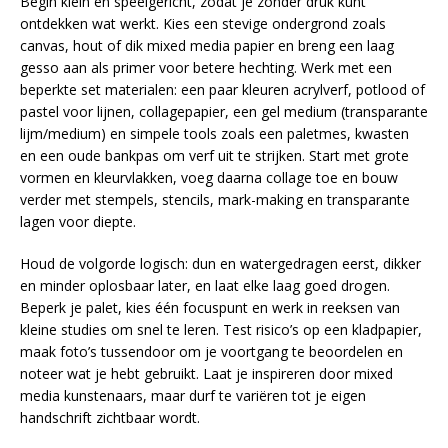
Begin klein en speelgericht, zodat je zonder druk kunt
ontdekken wat werkt. Kies een stevige ondergrond zoals
canvas, hout of dik mixed media papier en breng een laag
gesso aan als primer voor betere hechting. Werk met een
beperkte set materialen: een paar kleuren acrylverf, potlood of
pastel voor lijnen, collagepapier, een gel medium (transparante
lijm/medium) en simpele tools zoals een paletmes, kwasten
en een oude bankpas om verf uit te strijken. Start met grote
vormen en kleurvlakken, voeg daarna collage toe en bouw
verder met stempels, stencils, mark-making en transparante
lagen voor diepte.
Houd de volgorde logisch: dun en watergedragen eerst, dikker
en minder oplosbaar later, en laat elke laag goed drogen.
Beperk je palet, kies één focuspunt en werk in reeksen van
kleine studies om snel te leren. Test risico’s op een kladpapier,
maak foto’s tussendoor om je voortgang te beoordelen en
noteer wat je hebt gebruikt. Laat je inspireren door mixed
media kunstenaars, maar durf te variëren tot je eigen
handschrift zichtbaar wordt.