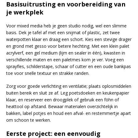
Basisuitrusting en voorbereiding van
je werkplek
Voor mixed media heb je geen studio nodig, wel een slimme
basis. Dek je tafel af met een snijmat of plastic, zet twee
waterpotten klaar en draag een schort. Kies een stevige drager
en grond met gesso voor betere hechting. Met een klein palet
acrylverf, een gel medium (lijm en sealer in één), kwasten in
verschillende maten en een paletmes kom je ver. Voeg een
sprayfles, schilderstape, schaar of cutter en een oude bankpas
toe voor snelle textuur en strakke randen.
Zorg voor goede verlichting en ventilatie; plaats oplosmiddelen
buiten bereik en sluit ze af. Leg poetsdoeken en keukenpapier
klaar, en reserveer een droogplek of gebruik een föhn of
heattool op afstand. Bewaar materialen overzichtelijk in
bakken, label potjes en houd een afval- en restemmertje apart
om schoon te werken.
Eerste project: een eenvoudig