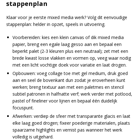
stappenplan
Klaar voor je eerste mixed media werk? Volg dit eenvoudige
stappenplan: helder in opzet, speels in uitvoering.
Voorbereiden: kies een klein canvas of dik mixed media
papier, breng een egale laag gesso aan en bepaal een
beperkt palet (2-3 kleuren plus een neutraal); zet met een
brede kwast losse vlakken en vormen op, veeg waar nodig
met een licht vochtige doek voor variatie en laat drogen.
Opbouwen: voeg collage toe met gel medium, druk goed
aan en seel de bovenkant dun zodat je eroverheen kunt
werken; breng textuur aan met een paletmes en stencil
subtiel patronen in halfnatte verf; werk verder met potlood,
pastel of fineliner voor lijnen en bepaal één duidelijk
focuspunt.
Afwerken: verdiep de sfeer met transparante glacis en laat
elke laag goed drogen; fixeer poederige materialen, plaats
spaarzame highlights en vernist pas wanneer het werk
volledig is uitgehard.