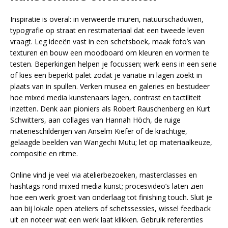
Inspiratie is overal: in verweerde muren, natuurschaduwen,
typografie op straat en restmateriaal dat een tweede leven
vraagt. Leg ideeën vast in een schetsboek, maak foto’s van
texturen en bouw een moodboard om kleuren en vormen te
testen. Beperkingen helpen je focussen; werk eens in een serie
of kies een beperkt palet zodat je variatie in lagen zoekt in
plaats van in spullen. Verken musea en galeries en bestudeer
hoe mixed media kunstenaars lagen, contrast en tactiliteit
inzetten. Denk aan pioniers als Robert Rauschenberg en Kurt
Schwitters, aan collages van Hannah Höch, de ruige
materieschilderijen van Anselm Kiefer of de krachtige,
gelaagde beelden van Wangechi Mutu; let op materiaalkeuze,
compositie en ritme.
Online vind je veel via atelierbezoeken, masterclasses en
hashtags rond mixed media kunst; procesvideo’s laten zien
hoe een werk groeit van onderlaag tot finishing touch. Sluit je
aan bij lokale open ateliers of schetssessies, wissel feedback
uit en noteer wat een werk laat klikken. Gebruik referenties