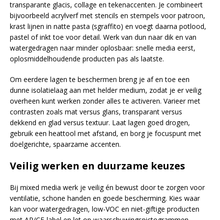
transparante glacis, collage en tekenaccenten. Je combineert
bijvoorbeeld acrylverf met stencils en stempels voor patroon,
krast lijnen in natte pasta (sgraffito) en voegt daarna potlood,
pastel of inkt toe voor detail. Werk van dun naar dik en van
watergedragen naar minder oplosbaar: snelle media eerst,
oplosmiddelhoudende producten pas als laatste.
Om eerdere lagen te beschermen breng je af en toe een
dunne isolatielaag aan met helder medium, zodat je er veilig
overheen kunt werken zonder alles te activeren. Varieer met
contrasten zoals mat versus glans, transparant versus
dekkend en glad versus textuur. Laat lagen goed drogen,
gebruik een heattool met afstand, en borg je focuspunt met
doelgerichte, spaarzame accenten.
Veilig werken en duurzame keuzes
Bij mixed media werk je veilig én bewust door te zorgen voor
ventilatie, schone handen en goede bescherming. Kies waar
kan voor watergedragen, low-VOC en niet-giftige producten
met AP/CE-label en let op waarschuwingspictogrammen.