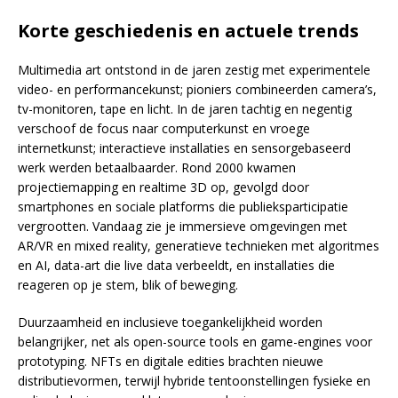
Korte geschiedenis en actuele trends
Multimedia art ontstond in de jaren zestig met experimentele
video- en performancekunst; pioniers combineerden camera’s,
tv-monitoren, tape en licht. In de jaren tachtig en negentig
verschoof de focus naar computerkunst en vroege
internetkunst; interactieve installaties en sensorgebaseerd
werk werden betaalbaarder. Rond 2000 kwamen
projectiemapping en realtime 3D op, gevolgd door
smartphones en sociale platforms die publieksparticipatie
vergrootten. Vandaag zie je immersieve omgevingen met
AR/VR en mixed reality, generatieve technieken met algoritmes
en AI, data-art die live data verbeeldt, en installaties die
reageren op je stem, blik of beweging.
Duurzaamheid en inclusieve toegankelijkheid worden
belangrijker, net als open-source tools en game-engines voor
prototyping. NFTs en digitale edities brachten nieuwe
distributievormen, terwijl hybride tentoonstellingen fysieke en