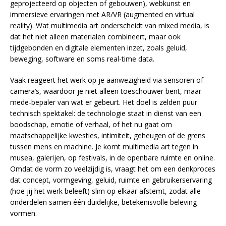
geprojecteerd op objecten of gebouwen), webkunst en
immersieve ervaringen met AR/VR (augmented en virtual
reality). Wat multimedia art onderscheidt van mixed media, is
dat het niet alleen materialen combineert, maar ook
tijdgebonden en digitale elementen inzet, zoals geluid,
beweging, software en soms real-time data.
Vaak reageert het werk op je aanwezigheid via sensoren of
camera’s, waardoor je niet alleen toeschouwer bent, maar
mede-bepaler van wat er gebeurt. Het doel is zelden puur
technisch spektakel: de technologie staat in dienst van een
boodschap, emotie of verhaal, of het nu gaat om
maatschappelijke kwesties, intimiteit, geheugen of de grens
tussen mens en machine. Je komt multimedia art tegen in
musea, galerijen, op festivals, in de openbare ruimte en online.
Omdat de vorm zo veelzijdig is, vraagt het om een denkproces
dat concept, vormgeving, geluid, ruimte en gebruikerservaring
(hoe jij het werk beleeft) slim op elkaar afstemt, zodat alle
onderdelen samen één duidelijke, betekenisvolle beleving
vormen.