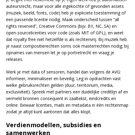
auteursrecht, maar voor alle ingekochte of gevonden assets
(muziek, beeld, fonts, code) heb je expliciete toestemming of
een passende licentie nodig. Maak onderscheid tussen “all
rights reserved”, Creative Commons (bijv. BY, NC, SA) en
open-sourcelicenties voor code (zoals MIT of GPL), en weet
dat royalty free niet hetzelfde is als rechtenvrij. Bij muziek heb
je naast compositierechten soms ook masterrechten nodig; bij
opnames van mensen let je op portretrecht en vraag je
releases.
Werk je met data of sensoren, handel dan volgens de AVG:
informeer, minimaliseer en beveilig. Leg in opdrachten vast
welke gebruiksrechten gelden (duur, territorium, media,
exclusiviteit). Spreek met partners een duidelijke creditlijn af en
vermeld bronnen consequent in zaaltekst, eindcredits en
online. Bewaar licenties, mails en metadata in één rechtenmap
zodat je altijd kunt aantonen dat alles klopt.
Verdienmodellen, subsidies en
samenwerken