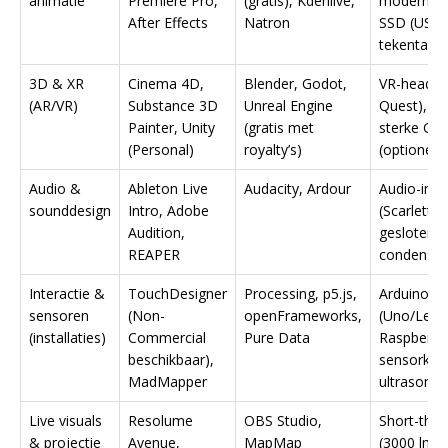
animatie
Premiere Pro,
(gratis), Kdenlive,
moderne G
After Effects
Natron
SSD (USB-
tekentable
3D & XR
Cinema 4D,
Blender, Godot,
VR-headset
(AR/VR)
Substance 3D
Unreal Engine
Quest), d
Painter, Unity
(gratis met
sterke GP
(Personal)
royalty’s)
(optioneel
Audio &
Ableton Live
Audacity, Ardour
Audio-inte
sounddesign
Intro, Adobe
(Scarlett S
Audition,
gesloten k
REAPER
condensat
Interactie &
TouchDesigner
Processing, p5.js,
Arduino
sensoren
(Non-
openFrameworks,
(Uno/Leon
(installaties)
Commercial
Pure Data
Raspberry 
beschikbaar),
sensorkit 
MadMapper
ultrasonis
Live visuals
Resolume
OBS Studio,
Short-thro
& projectie
Avenue,
MapMap
(3000 lm)