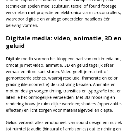
technieken spelen mee: sculptuur, textiel of found footage
versmelten met projectie en elektronica via microcontrollers,
waardoor digitale en analoge onderdelen naadloos één
beleving vormen.
Digitale media: video, animatie, 3D en
geluid
Digitale media vormen het kloppend hart van multimedia art,
omdat je met video, animatie, 3D en geluid tegelijk sfeer,
verhaal en ritme kunt sturen. Video geeft je realiteit of
gemonteerde scènes, waarbij resolutie, framerate en color
grading (kleurcorrectie) de uitstraling bepalen. Animatie en
motion design voegen timing, transities en typografie toe, en
laten je het onmogelijke verbeelden. Met 3D-modeling en
rendering bouw je ruimtelijke werelden; shaders (oppervlakte-
effecten) en licht zorgen voor materiaalgevoel en diepte.
Geluid verbindt alles emotioneel: van sound design en muziek
tot ruimtelijk audio (binaural of ambisonics) dat je richting en