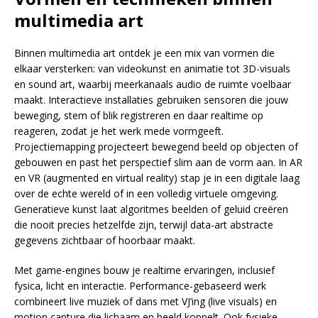
multimedia art
Binnen multimedia art ontdek je een mix van vormen die
elkaar versterken: van videokunst en animatie tot 3D-visuals
en sound art, waarbij meerkanaals audio de ruimte voelbaar
maakt. Interactieve installaties gebruiken sensoren die jouw
beweging, stem of blik registreren en daar realtime op
reageren, zodat je het werk mede vormgeeft.
Projectiemapping projecteert bewegend beeld op objecten of
gebouwen en past het perspectief slim aan de vorm aan. In AR
en VR (augmented en virtual reality) stap je in een digitale laag
over de echte wereld of in een volledig virtuele omgeving.
Generatieve kunst laat algoritmes beelden of geluid creëren
die nooit precies hetzelfde zijn, terwijl data-art abstracte
gegevens zichtbaar of hoorbaar maakt.
Met game-engines bouw je realtime ervaringen, inclusief
fysica, licht en interactie. Performance-gebaseerd werk
combineert live muziek of dans met VJ’ing (live visuals) en
motion capture die lichaam en beeld koppelt. Ook fysieke