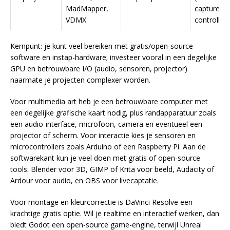
MadMapper,
capture, M
VDMX
controller
Kernpunt: je kunt veel bereiken met gratis/open-source
software en instap-hardware; investeer vooral in een degelijke
GPU en betrouwbare I/O (audio, sensoren, projector)
naarmate je projecten complexer worden.
Voor multimedia art heb je een betrouwbare computer met
een degelijke grafische kaart nodig, plus randapparatuur zoals
een audio-interface, microfoon, camera en eventueel een
projector of scherm. Voor interactie kies je sensoren en
microcontrollers zoals Arduino of een Raspberry Pi. Aan de
softwarekant kun je veel doen met gratis of open-source
tools: Blender voor 3D, GIMP of Krita voor beeld, Audacity of
Ardour voor audio, en OBS voor livecaptatie.
Voor montage en kleurcorrectie is DaVinci Resolve een
krachtige gratis optie. Wil je realtime en interactief werken, dan
biedt Godot een open-source game-engine, terwijl Unreal