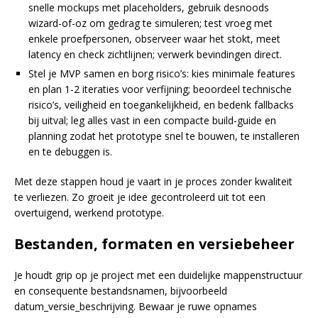
snelle mockups met placeholders, gebruik desnoods
wizard-of-oz om gedrag te simuleren; test vroeg met
enkele proefpersonen, observeer waar het stokt, meet
latency en check zichtlijnen; verwerk bevindingen direct.
Stel je MVP samen en borg risico’s: kies minimale features
en plan 1-2 iteraties voor verfijning; beoordeel technische
risico’s, veiligheid en toegankelijkheid, en bedenk fallbacks
bij uitval; leg alles vast in een compacte build-guide en
planning zodat het prototype snel te bouwen, te installeren
en te debuggen is.
Met deze stappen houd je vaart in je proces zonder kwaliteit
te verliezen. Zo groeit je idee gecontroleerd uit tot een
overtuigend, werkend prototype.
Bestanden, formaten en versiebeheer
Je houdt grip op je project met een duidelijke mappenstructuur
en consequente bestandsnamen, bijvoorbeeld
datum_versie_beschrijving. Bewaar je ruwe opnames