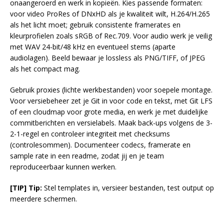
onaangeroerd en werk in kopieën. Kies passende formaten:
voor video ProRes of DNxHD als je kwaliteit wilt, H.264/H.265
als het licht moet; gebruik consistente framerates en
kleurprofielen zoals sRGB of Rec.709. Voor audio werk je veilig
met WAV 24-bit/48 kHz en eventueel stems (aparte
audiolagen). Beeld bewaar je lossless als PNG/TIFF, of JPEG
als het compact mag.
Gebruik proxies (lichte werkbestanden) voor soepele montage.
Voor versiebeheer zet je Git in voor code en tekst, met Git LFS
of een cloudmap voor grote media, en werk je met duidelijke
commitberichten en versielabels. Maak back-ups volgens de 3-
2-1-regel en controleer integriteit met checksums
(controlesommen). Documenteer codecs, framerate en
sample rate in een readme, zodat jij en je team
reproduceerbaar kunnen werken.
[TIP] Tip:
Stel templates in, versieer bestanden, test output op
meerdere schermen.